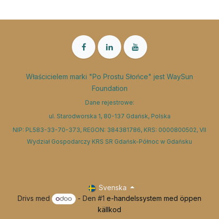
Właścicielem marki "Po Prostu Słońce" jest WaySun
Foundation
Dane rejestrowe:
ul. Starodworska 1, 80-137 Gdańsk, Polska
NIP: PL583-33-70-373, REGON: 384381786, KRS: 0000800502, VII
Wydział Gospodarczy KRS SR Gdańsk-Północ w Gdańsku
Svenska
Drivs med
- Den #1
e-handelssystem med öppen
källkod