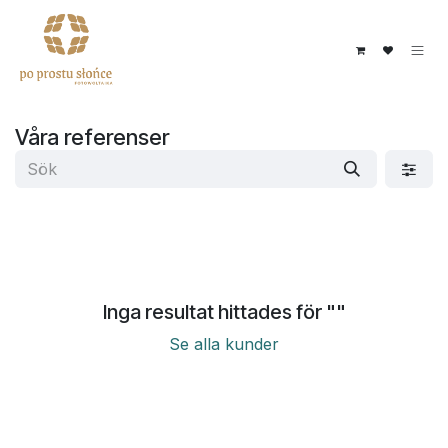
Hoppa till innehåll
Våra referenser
Inga resultat hittades för "
"
Se alla kunder