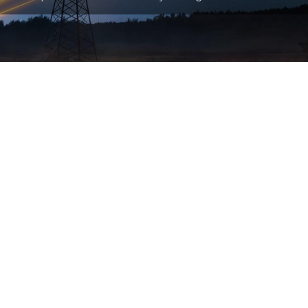
W miarę jak
technologie magazynowania
energii
się rozwijają, stają się one coraz bardziej
wydajne
,
dostępne
i
opłacalne
. W połączeniu z
rosnącym znaczeniem odnawialnych źródeł
energii, magazyny energii odgrywają kluczową
rolę w transformacji energetycznej, przyczyniając
się do bardziej zrównoważonego, elastycznego i
niezawodnego systemu energetycznego.