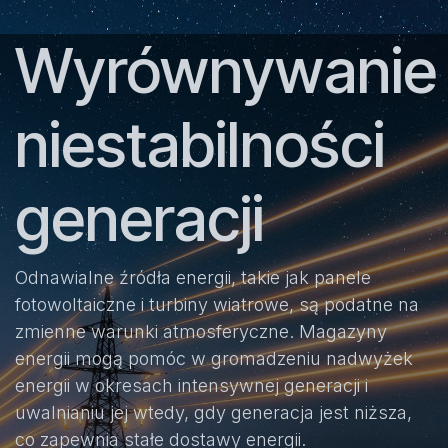
Wyrównywanie
niestabilności
generacji
Odnawialne źródła energii, takie jak panele
fotowoltaiczne i turbiny wiatrowe, są podatne na
zmienne warunki atmosferyczne. Magazyny
energii mogą pomóc w gromadzeniu nadwyżek
energii w okresach intensywnej generacji i
uwalnianiu jej wtedy, gdy generacja jest niższa,
co zapewnia stałe dostawy energii.