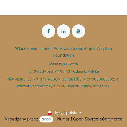
Właścicielem marki "Po Prostu Słońce" jest WaySun
Foundation
Dane rejestrowe:
ul. Starodworska 1, 80-137 Gdańsk, Polska
NIP: PL583-33-70-373, REGON: 384381786, KRS: 0000800502, VII
Wydział Gospodarczy KRS SR Gdańsk-Północ w Gdańsku
Język polski
Napędzany przez
- Numer 1
Open Source eCommerce