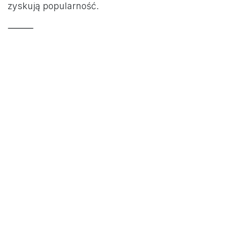
zyskują popularność.
⸻
🌙 Dom działa inaczej niż kiedyś
Jeszcze niedawno większość osób traktowała
fotowoltaikę jako sposób na „tańszy prąd”.
Dziś coraz częściej chodzi o coś więcej:
kontrolę nad energią
bezpieczeństwo
niezależność od rosnących cen
A magazyn energii staje się centrum całego
systemu.
⸻