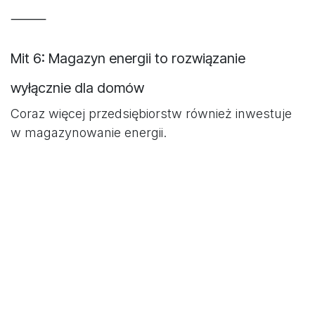
⸻
Mit 6: Magazyn energii to rozwiązanie
wyłącznie dla domów
Coraz więcej przedsiębiorstw również inwestuje
w magazynowanie energii.
Firmy wykorzystują magazyny między innymi do
optymalizacji kosztów energii oraz zwiększenia
niezależności energetycznej.
Technologia znajduje zastosowanie zarówno w
sektorze residential, jak i commercial oraz
industrial.
⸻